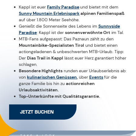
Kappl ist euer
Family Paradise
und bietet mit dem
Sunny Mountain Erlebnispark
alpinen Familienspaß
auf über 1.800 Meter Seehöhe.
Genießt die Sonnenseite des Lebens im
Sunnyside
Paradise
: Kappl ist der
sonnenverwöhnte Ort
im Tal.
MTB-Fans aufgepasst: Das Paznaun zählt zu den
Mountainbike-Spezialisten Tirol
und bietet einen
actiongeladenen & unbeschwerten MTB-Urlaub. Tipp:
Der
Dias Trail in Kappl
lässt euer Herz garantiert höher
schlagen.
Besondere Highlights
runden euer Urlaubserlebnis ab:
von
kulinarischen Genüssen
,
über
Events
für die
ganze Familie bis hin zu
actionreichen
Urlaubsaktivitäten.
Top-Unterkünfte mit Qualitätsgarantie.
JETZT BUCHEN
TAKE A LOOK