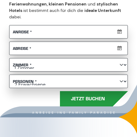
Ferienwohnungen, kleinen Pensionen
und
stylischen
Hotels
ist bestimmt auch für dich die
ideale Unterkunft
dabei.
PFLICHTFELD
ANREISE
*
PFLICHTFELD
ABREISE
*
PFLICHTFELD
ZIMMER
*
PFLICHTFELD
PERSONEN
*
JETZT BUCHEN
ANREISE INS FAMILY PARADISE