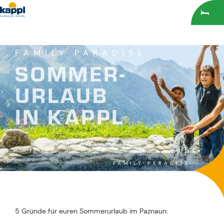
Inhaltsverzeichnis
Hauptinhalt
Inhaltsverzeichnis
Hauptnavigation
FAMILY PARADISE
SOMMER-
URLAUB
IN KAPPL
SOMMER-
URLAUB
FAMILY PARADISE
IN KAPPL
5 Gründe für euren Sommerurlaub im Paznaun: